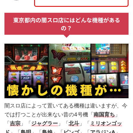
東京都内の闇スロ店にはどんな機種がある
の？
闇スロ店によって置いてある機種は違いますが、今
では打つことが出来ない昔の4号機「
南国育ち
」
「
吉宗
」「
ジャグラー
」「
北斗
」「
ミリオンゴッ
ド
」「
島唄
」「
島娘
」「
ビンゴ
」「
アラジンA
」