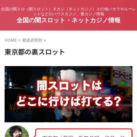
全国の闇スロ（闇スロット）ネカジ（ネットカジノ）その他バカラやルーレ
ットなどのハウスカジノ、裏カジノ情報
全国の闇スロット・ネットカジノ情報
HOME
>
都道府県別
>
東京都の裏スロット