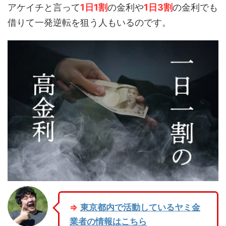
アケイチと言って
1日1割
の金利や
1日3割
の金利でも
借りて一発逆転を狙う人もいるのです。
⇒
東京都内で活動しているヤミ金
業者の情報はこちら