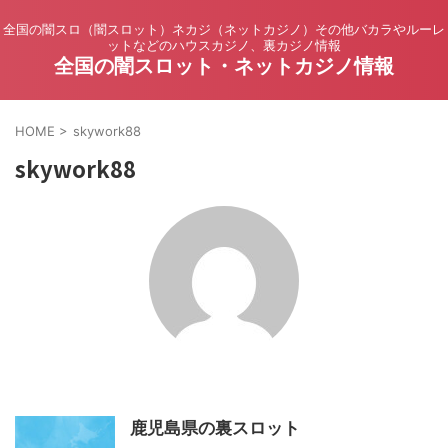
全国の闇スロ（闇スロット）ネカジ（ネットカジノ）その他バカラやルーレ
ットなどのハウスカジノ、裏カジノ情報
全国の闇スロット・ネットカジノ情報
HOME
>
skywork88
skywork88
鹿児島県の裏スロット