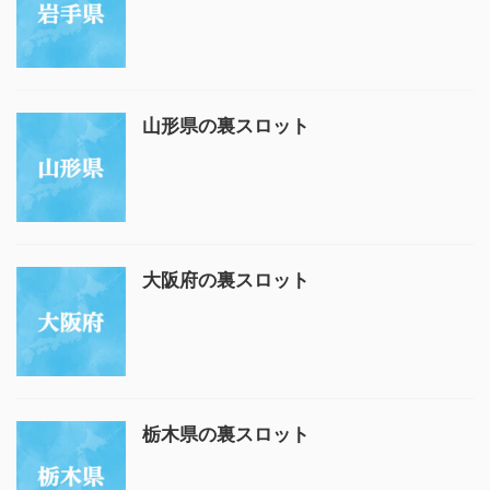
山形県の裏スロット
大阪府の裏スロット
栃木県の裏スロット